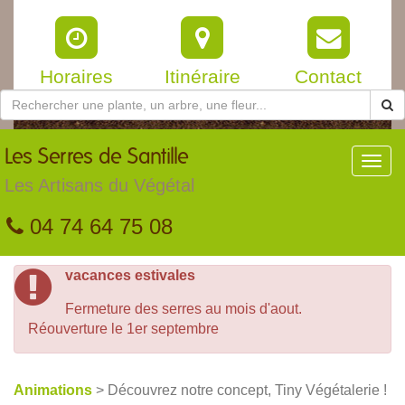
Horaires
Itinéraire
Contact
Les
Serres de Santille
Toggl
navig
Les Artisans du Végétal
04 74 64 75 08
vacances estivales
Fermeture des serres au mois d'aout.
Réouverture le 1er septembre
Animations
> Découvrez notre concept, Tiny Végétalerie !