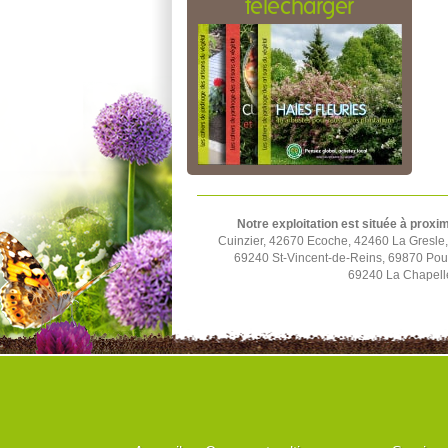
télécharger
Notre exploitation est située à proxim
Cuinzier, 42670 Ecoche, 42460 La Gresle
69240 St-Vincent-de-Reins, 69870 Poul
69240 La Chapell