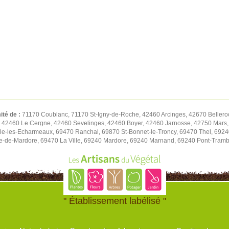
ité de :
71170 Coublanc, 71170 St-Igny-de-Roche, 42460 Arcinges, 42670 Bellero
, 42460 Le Cergne, 42460 Sevelinges, 42460 Boyer, 42460 Jarnosse, 42750 Mars,
e-les-Echarmeaux, 69470 Ranchal, 69870 St-Bonnet-le-Troncy, 69470 Thel, 69240
e-de-Mardore, 69470 La Ville, 69240 Mardore, 69240 Marnand, 69240 Pont-Tramb
" Établissement labélisé "