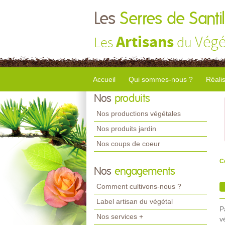
Les
Serres de Santil
Artisans
Végé
Les
du
Accueil
Qui sommes-nous ?
Réali
Nos
produits
Nos productions végétales
Nos produits jardin
Nos coups de coeur
C
Nos
engagements
Comment cultivons-nous ?
Label artisan du végétal
P
Nos services +
v