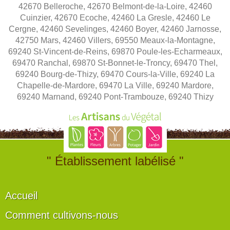
42670 Belleroche, 42670 Belmont-de-la-Loire, 42460
Cuinzier, 42670 Ecoche, 42460 La Gresle, 42460 Le
Cergne, 42460 Sevelinges, 42460 Boyer, 42460 Jarnosse,
42750 Mars, 42460 Villers, 69550 Meaux-la-Montagne,
69240 St-Vincent-de-Reins, 69870 Poule-les-Echarmeaux,
69470 Ranchal, 69870 St-Bonnet-le-Troncy, 69470 Thel,
69240 Bourg-de-Thizy, 69470 Cours-la-Ville, 69240 La
Chapelle-de-Mardore, 69470 La Ville, 69240 Mardore,
69240 Marnand, 69240 Pont-Trambouze, 69240 Thizy
" Établissement labélisé "
Accueil
Comment cultivons-nous