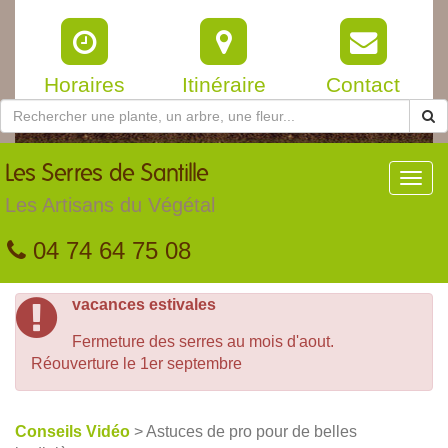
Horaires
Itinéraire
Contact
Les
Serres de Santille
Toggl
navig
Les Artisans du Végétal
04 74 64 75 08
vacances estivales
Fermeture des serres au mois d'aout.
Réouverture le 1er septembre
Conseils Vidéo
> Astuces de pro pour de belles