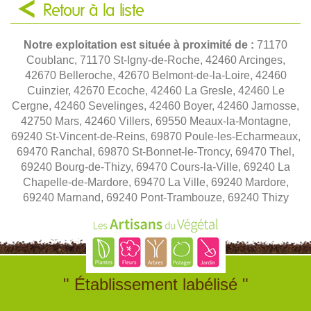
Retour à la liste
Notre exploitation est située à proximité de :
71170
Coublanc, 71170 St-Igny-de-Roche, 42460 Arcinges,
42670 Belleroche, 42670 Belmont-de-la-Loire, 42460
Cuinzier, 42670 Ecoche, 42460 La Gresle, 42460 Le
Cergne, 42460 Sevelinges, 42460 Boyer, 42460 Jarnosse,
42750 Mars, 42460 Villers, 69550 Meaux-la-Montagne,
69240 St-Vincent-de-Reins, 69870 Poule-les-Echarmeaux,
69470 Ranchal, 69870 St-Bonnet-le-Troncy, 69470 Thel,
69240 Bourg-de-Thizy, 69470 Cours-la-Ville, 69240 La
Chapelle-de-Mardore, 69470 La Ville, 69240 Mardore,
69240 Marnand, 69240 Pont-Trambouze, 69240 Thizy
" Établissement labélisé "