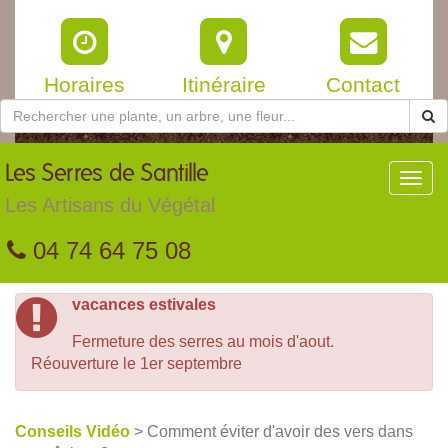
Horaires
Itinéraire
Contact
Les
Serres de Santille
Toggl
navig
Les Artisans du Végétal
04 74 64 75 08
vacances estivales
Fermeture des serres au mois d'aout.
Réouverture le 1er septembre
Conseils Vidéo
> Comment éviter d'avoir des vers dans