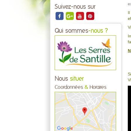
e
Suivez-nous sur
I
e
V
Qui sommes
-nous ?
I
f
N
S
Nous
situer
V
Coordonnées
&
Horaires