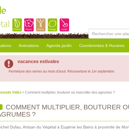
le
tal
sations
Animations
Agenda jardin
Coordonnées & Horaires
vacances estivales
Fermeture des serres au mois d'aout. Réouverture le 1er septembre
onseils Vidéo
> Comment multiplier, bouturer ou marcotter des agrumes ?
COMMENT MULTIPLIER, BOUTURER 
AGRUMES ?
ichel Dufau, Artisan du Végétal à Eugénie les Bains à proximité de M