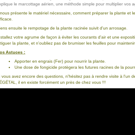
xplique le marcottage aérien, une méthode simple pour multiplier vos 
l nous présente le matériel nécessaire, comment préparer la plante et 
fficace.
iens ensuite le rempotage de la plante racinée suivit d'un arrosage.
nstallez votre agrume de façon à éviter les courants d'air et une expositi
atiguer la plante, et n'oubliez pas de brumiser les feuilles pour mainten
os Astuces :
Apporter en engrais (Fer) pour nourrir la plante.
Une dose de fongicide protègera les futures racines de la pourr
i vous avez encore des questions, n'hésitez pas à rendre visite à l'u
ÉGÉTAL, il en existe forcément un près de chez vous !!!