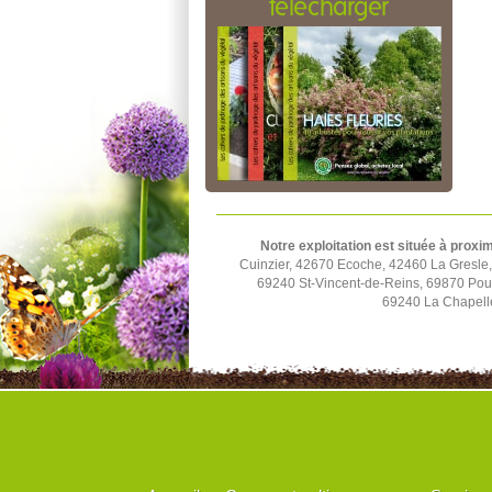
télécharger
Notre exploitation est située à proxim
Cuinzier, 42670 Ecoche, 42460 La Gresle
69240 St-Vincent-de-Reins, 69870 Poul
69240 La Chapell