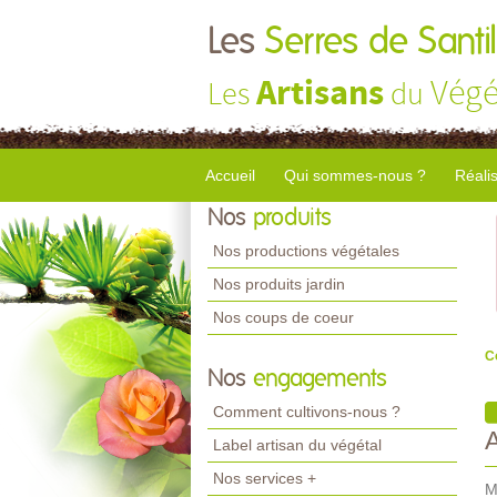
Les
Serres de Santil
Artisans
Végé
Les
du
Accueil
Qui sommes-nous ?
Réali
Nos
produits
Nos productions végétales
Nos produits jardin
Nos coups de coeur
C
Nos
engagements
Comment cultivons-nous ?
Label artisan du végétal
Nos services +
M