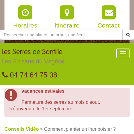
Horaires
Itinéraire
Contact
Les
Serres de Santille
Toggl
navig
Les Artisans du Végétal
04 74 64 75 08
vacances estivales
Fermeture des serres au mois d'aout.
Réouverture le 1er septembre
Conseils Vidéo
> Comment planter un framboisier ?