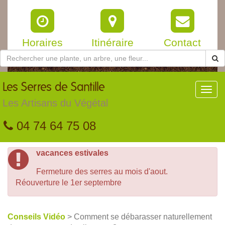
Horaires
Itinéraire
Contact
Les
Serres de Santille
Toggl
navig
Les Artisans du Végétal
04 74 64 75 08
vacances estivales
Fermeture des serres au mois d'aout.
Réouverture le 1er septembre
Conseils Vidéo
> Comment se débarasser naturellement