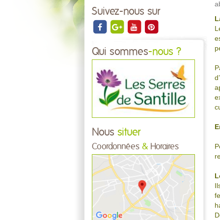
a
Suivez-nous sur
L
L
e
p
Qui sommes
-nous ?
P
d
a
e
c
E
Nous
situer
Coordonnées
&
Horaires
P
r
L
I
f
h
D