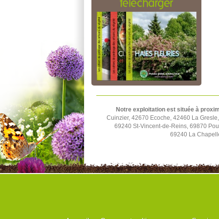
télécharger
Notre exploitation est située à proxim
Cuinzier, 42670 Ecoche, 42460 La Gresle
69240 St-Vincent-de-Reins, 69870 Poul
69240 La Chapell