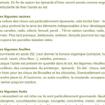
aricots. En fin de saison les épinards d’hiver seront semés comme engr
articularité de fixer l’azote au sol.
es légumes racines
a culture des choux est particulièrement épuisante, cela tombe bien : les
u plus profond de la terre les éléments indispensables à leur développe
es carottes, radis, céleris, fenouil, persil... Tôt en saison carottes, rad
errain. Plus tard poireaux, betteraves, endives, fenouils pourront les re
ccupera les parcelles laissées vides.
es légumes feuilles
ourmands en azote (N). Leur donner la fumure organique (compost, fum
rocoli, navet, chou-fleur...), salades, poireaux...
uisque l’azote est présent en quantité dans le sol, les légumes «feuilles»
rucifères, des composées. Au printemps : épinards. En été : choux, lai
n hiver pour les choux de Bruxelles et les chicorées. Eventuellement c
rendre place ici. A l’automne, un autre crucifère, la moutarde, occupera 
a semer jusqu’en octobre.
es légumes fruits
ls nécessitent un sol riche car ils sont particulièrement gourmands. Ajo
ubergines, cucurbitacées (courge, courgette, concombre, melon, citrouil