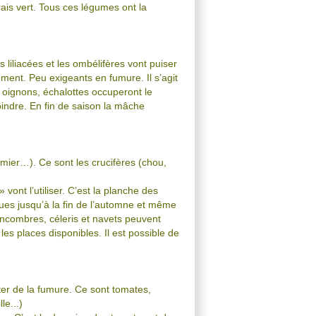
ais vert. Tous ces légumes ont la
 liliacées et les ombélifères vont puiser
ment. Peu exigeants en fumure. Il s’agit
is, oignons, échalottes occuperont le
joindre. En fin de saison la mâche
ier…). Ce sont les crucifères (chou,
 vont l’utiliser. C’est la planche des
tues jusqu’à la fin de l’automne et même
oncombres, céleris et navets peuvent
les places disponibles. Il est possible de
uter de la fumure. Ce sont tomates,
le...)