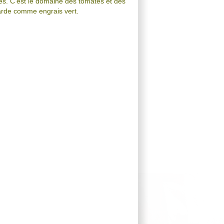
ées. C’est le domaine des tomates et des
arde comme engrais vert.