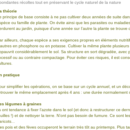
bondantes récoltes tout en préservant le cycle naturel de la nature
a théorie
e principe de base consiste à ne pas cultiver deux années de suite d
spèce ou famille de plante. On évite ainsi que les parasites ou maladies
erdurent au jardin, puisque d’une année sur l’autre la plante se trouve
ar ailleurs, chaque espèce a ses exigences propres en éléments nutriti
’autres en phosphore ou en potasse. Cultiver la même plante plusieurs
ppauvrit considérablement le sol. Sa structure en sort dégradée, avec
xcessif ou au contraire compactage. Pour éviter ces risques, il est cons
ultures.
n pratique
our simplifier les opérations, on se base sur un cycle annuel, et un déc
etrouver le même emplacement après 4 ans : une durée normalement su
es légumes à graines
ls ont tendance à fixer l’azote dans le sol (et donc à restructurer ce d
euilles !) et de nettoyer la terre. N’ont pas besoin de fumure. Ce sont les l
aricots...
es pois et des fèves occuperont le terrain très tôt au printemps. Plus ta