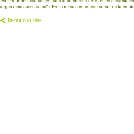
’est le tour des solanacées (sauf la pomme de terre) et les cucurbitac
ourges mais aussi du maïs. En fin de saison on peut semer de la mout
Retour à la liste