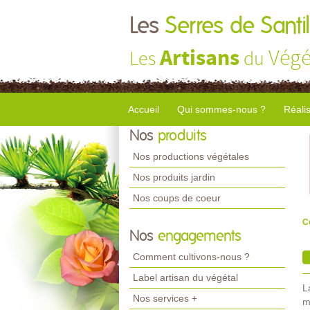
Les
Serres de Santil
Artisans
Végé
Les
du
Accueil
Qui sommes-nous ?
Réali
Nos
produits
Nos productions végétales
Nos produits jardin
Nos coups de coeur
C
Nos
engagements
Comment cultivons-nous ?
Label artisan du végétal
L
Nos services +
m