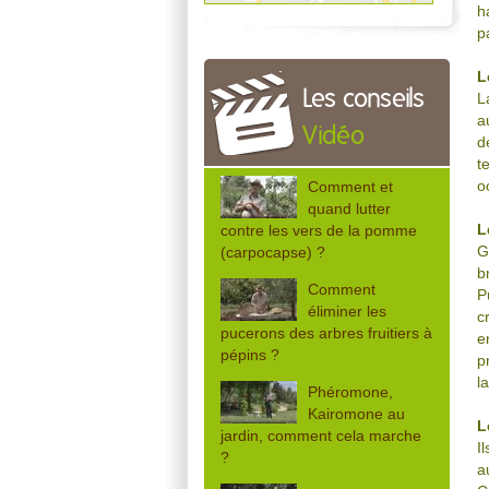
h
p
L
Les conseils
L
a
Vidéo
d
t
o
Comment et
quand lutter
L
contre les vers de la pomme
G
(carpocapse) ?
b
Comment
P
éliminer les
c
pucerons des arbres fruitiers à
e
pépins ?
p
l
Phéromone,
Kairomone au
L
jardin, comment cela marche
I
?
a