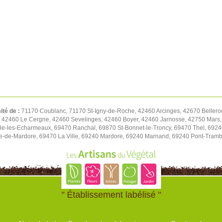
ité de :
71170 Coublanc, 71170 St-Igny-de-Roche, 42460 Arcinges, 42670 Bellero
, 42460 Le Cergne, 42460 Sevelinges, 42460 Boyer, 42460 Jarnosse, 42750 Mars,
e-les-Echarmeaux, 69470 Ranchal, 69870 St-Bonnet-le-Troncy, 69470 Thel, 69240
e-de-Mardore, 69470 La Ville, 69240 Mardore, 69240 Marnand, 69240 Pont-Tramb
" Établissement labélisé "