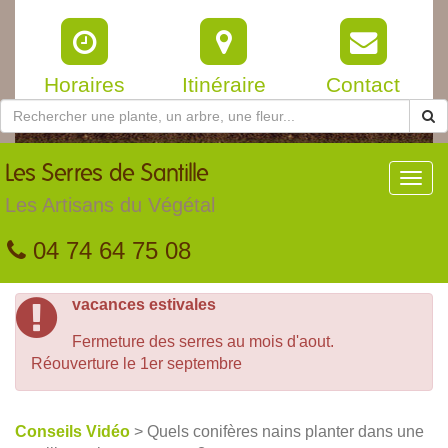
Horaires
Itinéraire
Contact
Les
Serres de Santille
Toggl
navig
Les Artisans du Végétal
04 74 64 75 08
vacances estivales
Fermeture des serres au mois d'aout.
Réouverture le 1er septembre
Conseils Vidéo
> Quels conifères nains planter dans une