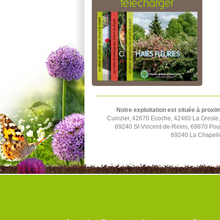
télécharger
Notre exploitation est située à proxim
Cuinzier, 42670 Ecoche, 42460 La Gresle
69240 St-Vincent-de-Reins, 69870 Poul
69240 La Chapell