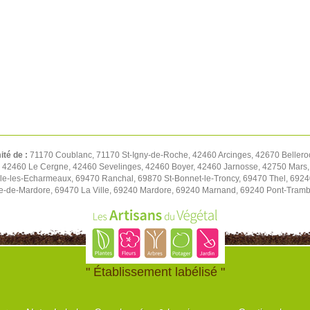
ité de :
71170 Coublanc, 71170 St-Igny-de-Roche, 42460 Arcinges, 42670 Bellero
, 42460 Le Cergne, 42460 Sevelinges, 42460 Boyer, 42460 Jarnosse, 42750 Mars,
e-les-Echarmeaux, 69470 Ranchal, 69870 St-Bonnet-le-Troncy, 69470 Thel, 69240
e-de-Mardore, 69470 La Ville, 69240 Mardore, 69240 Marnand, 69240 Pont-Tramb
" Établissement labélisé "