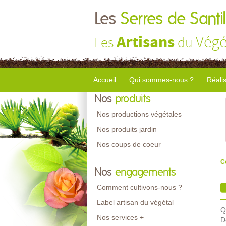
Les
Serres de Santil
Artisans
Végé
Les
du
Accueil
Qui sommes-nous ?
Réali
Nos
produits
Nos productions végétales
Nos produits jardin
Nos coups de coeur
C
Nos
engagements
Comment cultivons-nous ?
Label artisan du végétal
Q
Nos services +
D