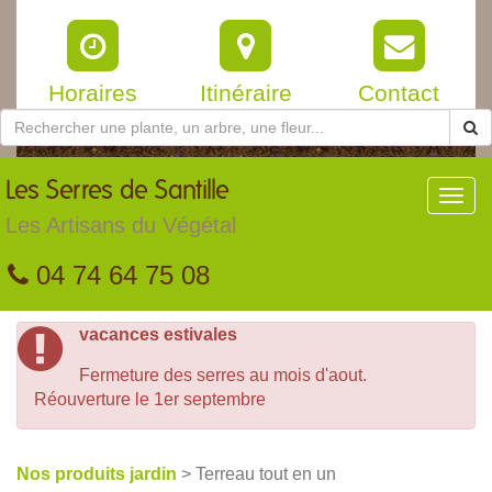
Horaires
Itinéraire
Contact
Les
Serres de Santille
Toggl
navig
Les Artisans du Végétal
04 74 64 75 08
vacances estivales
Fermeture des serres au mois d'aout.
Réouverture le 1er septembre
Nos produits jardin
> Terreau tout en un