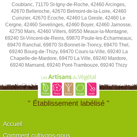
Coublanc, 71170 St-Igny-de-Roche, 42460 Arcinges,
42670 Belleroche, 42670 Belmont-de-la-Loire, 42460
Cuinzier, 42670 Ecoche, 42460 La Gresle, 42460 Le
Cergne, 42460 Sevelinges, 42460 Boyer, 42460 Jarnosse,
42750 Mars, 42460 Villers, 69550 Meaux-la-Montagne,
69240 St-Vincent-de-Reins, 69870 Poule-les-Echarmeaux,
69470 Ranchal, 69870 St-Bonnet-le-Troncy, 69470 Thel,
69240 Bourg-de-Thizy, 69470 Cours-la-Ville, 69240 La
Chapelle-de-Mardore, 69470 La Ville, 69240 Mardore,
69240 Marnand, 69240 Pont-Trambouze, 69240 Thizy
" Établissement labélisé "
Accueil
Comment cultivons-nous