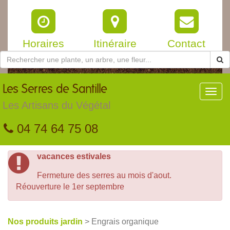
Horaires
Itinéraire
Contact
Les
Serres de Santille
Toggl
navig
Les Artisans du Végétal
04 74 64 75 08
vacances estivales
Fermeture des serres au mois d'aout.
Réouverture le 1er septembre
Nos produits jardin
> Engrais organique