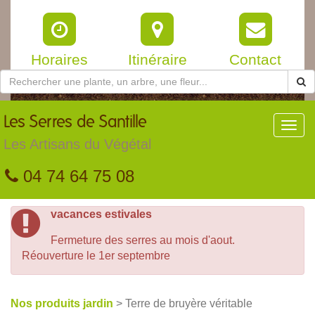
Horaires
Itinéraire
Contact
Les
Serres de Santille
Toggl
navig
Les Artisans du Végétal
04 74 64 75 08
vacances estivales
Fermeture des serres au mois d'aout.
Réouverture le 1er septembre
Nos produits jardin
> Terre de bruyère véritable