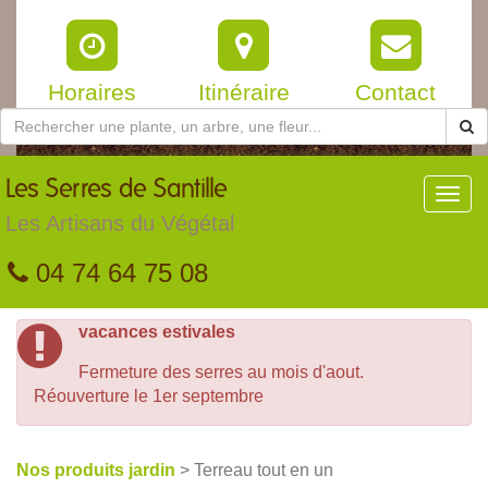
Horaires
Itinéraire
Contact
Les
Serres de Santille
Toggl
navig
Les Artisans du Végétal
04 74 64 75 08
vacances estivales
Fermeture des serres au mois d'aout.
Réouverture le 1er septembre
Nos produits jardin
> Terreau tout en un