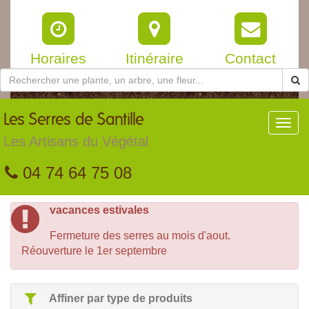
Horaires
Itinéraire
Contact
Les
Serres de Santille
Toggl
navig
Les Artisans du Végétal
04 74 64 75 08
vacances estivales
Fermeture des serres au mois d'aout.
Réouverture le 1er septembre
Affiner par type de produits