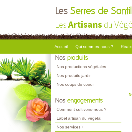
Les
Serres de Santil
Artisans
Végé
Les
du
Accueil
Qui sommes-nous ?
Réali
Nos
produits
Nos productions végétales
Nos produits jardin
Nos coups de coeur
N
Nos
engagements
Comment cultivons-nous ?
Label artisan du végétal
Nos services +