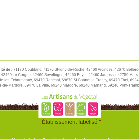
ité de :
71170 Coublanc, 71170 St-Igny-de-Roche, 42460 Arcinges, 42670 Bellero
, 42460 Le Cergne, 42460 Sevelinges, 42460 Boyer, 42460 Jarnosse, 42750 Mars,
e-les-Echarmeaux, 69470 Ranchal, 69870 St-Bonnet-le-Troncy, 69470 Thel, 69240
e-de-Mardore, 69470 La Ville, 69240 Mardore, 69240 Marnand, 69240 Pont-Tramb
" Établissement labélisé "