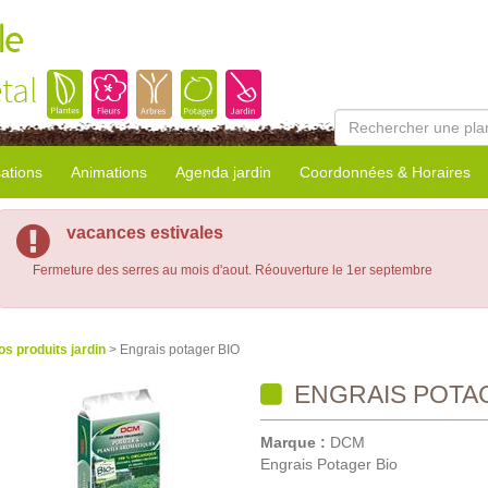
le
tal
sations
Animations
Agenda jardin
Coordonnées & Horaires
vacances estivales
Fermeture des serres au mois d'aout. Réouverture le 1er septembre
os produits jardin
> Engrais potager BIO
ENGRAIS POTA
Marque :
DCM
Engrais Potager Bio