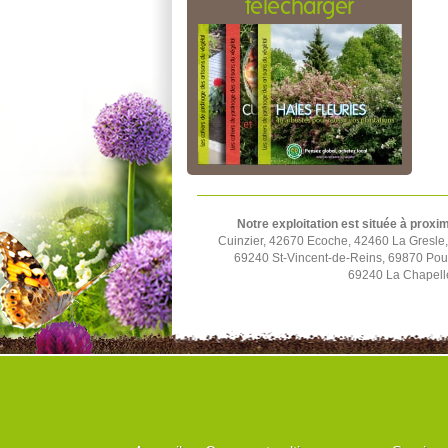
télécharger
Notre exploitation est située à proxim
Cuinzier, 42670 Ecoche, 42460 La Gresle
69240 St-Vincent-de-Reins, 69870 Poul
69240 La Chapell