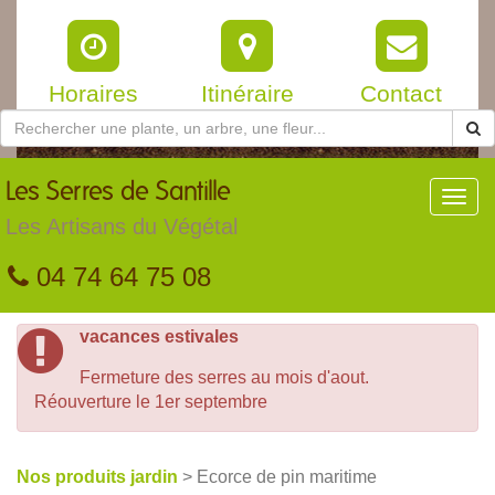
Horaires
Itinéraire
Contact
Les
Serres de Santille
Toggl
navig
Les Artisans du Végétal
04 74 64 75 08
vacances estivales
Fermeture des serres au mois d'aout.
Réouverture le 1er septembre
Nos produits jardin
> Ecorce de pin maritime