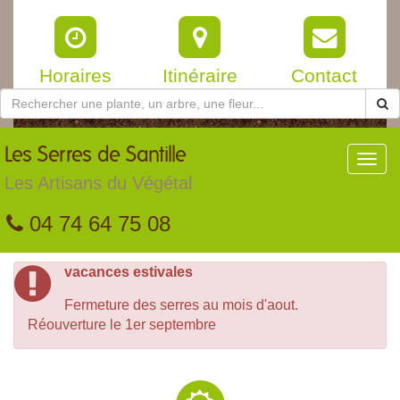
Horaires
Itinéraire
Contact
Les
Serres de Santille
Toggl
navig
Les Artisans du Végétal
04 74 64 75 08
vacances estivales
Fermeture des serres au mois d'aout.
Réouverture le 1er septembre